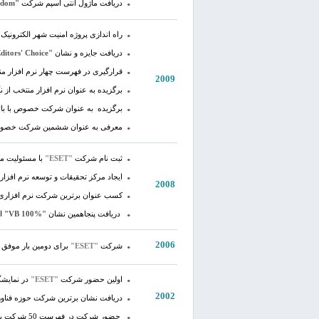
دریافت ماژول آنتی اسپم شرکت
"Comdom"
راه اندازی پروژه امنیت شهر الکترونیک
دریافت جایزه و نشان
"CNET Editors' Choice"
قرارگیری در فهرست چهار نرم افزار من
2009
برگزیده به عنوان نرم افزار منتخب از نگ
برگزیده به عنوان شرکت خصوص با بالا
معرفی به عنوان ششمین شرکت خصوصی ب
ثبت نام شرکت
"ESET"
با مسئولیت م
ایجاد مرکز تحقیقات و توسعه نرم افزار
2008
کسب عنوان برترین شرکت نرم افزار
دریافت پنجاهمین نشان
"VB 100%"
از
2006
شرکت
"ESET"
برای دومین بار موفق
اولین حضور شرکت
"ESET"
در نمایشگ
2002
دریافت نشان برترین شرکت حوزه فناو
حضور شرکت در فهرست 50 شرکت برتر