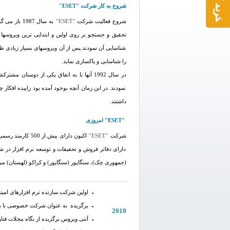
شروع به کار شرکت "ESET"
شروع فعالیت شرکت
"ESET"
به سال 1987 باز می گردد که دو جوان برنامه نویس و خلاق به نامهای
تحقیق و جستجو بر روی اولین و ابتدایی ترین ویروسها ب
شناسایی آن نمودند.پس از آن ویروسهای بسیاز زیادی ظا
را شناسایی و پاکسازی نماید.
در سال 1992 آنها با به اتفاق یکی از دوستان مشترکشان به نام
نمودند. در این زمان آنچه بوجود آمده بود زاییده افک
داشتند.
"ESET" امروزی
شرکت
"ESET"
اکنون دارای بیش
دارای دفاتر فروش و تحقیقات و توسعه نرم افزار در شهر
(جمهوری چک)، سنگاپور (سنگاپور) و کراکو (لهستان) می
اولین شرکت سازنده نرم افزارهای امیتی که
برگزیده به عنوان شرکت خصوصی با بالا
2010
آنتی ویروس برگزیده از نگاه مجلات فن