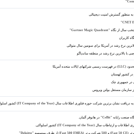
 به منظور گسترش امنیت دیجیتالی
تخب سال از نگاه
"Gartner Magic Quadrant"
اه کاربران
ترین نرخ رشد در آمریکا برای سومین سال متوالی
ا بالاترین نرخ رشد در منطقه ساندیاگو
حدود
(LLC)
در فهرست رسمی شرکتهای ایالات متحده آمریکا
 در کشور لهستان
ی در جمهوری چک
 سازمان مستقل بولتن ویروس
 به دریافت نشان برترین شرکت حوزه فناوری اطلاعات سال
(IT Company of the Year)
کشور اسلواک
اه صنعت رایانه
"CeBit"
در هانوفر آلمان.
ری اطلاعات و ارتباطات سال
(IT Company of the Year)
کشور اسلواکی.
(Fast 50 CE)
و 500 شرکت برتر
(Fast 500 EMEA)
از طرف موسسه
"Deloitte"