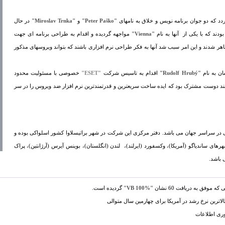
"Peter Paško"
و
"Miroslav Trnka"
در حال
ودند که با یکی از آنها به نام
"Vienna"
مواجهه گردیده و اقدام به طراحی برنامه ای جهت
هر شدند و این امر سبب شد آنها به فکر طراحی نرم افزاری باشند که بتواند ویروسهای مذکور
"Rudolf Hrubý"
اقدام به تاسیس شرکت
"ESET"
خصوصی با مسئولیت محدود
ار چند دوست مشترک بود که ایده ساخت سریعترین و قدرتمندترین نرم افزار ضد ویروس را در سر
 از 500 کارمند رسمی در سراسر جهان می باشد. دفتر مرکزی این شرکت در شهر براتیسلاوا کشور اسلواکی بوده و
های ساندیاگو (آمریکا)، وکسفورد (ایرلند)، لندن (انگلستان)، بوینس آیرس (آرژانتین)، پراک
 باشد.
 موفق به دریافت 60 نشان
"VB 100%"
گردیده است.
ترین نرخ رشد در آمریکا برای چهارمین سال متوالی
اوری اطلاعات