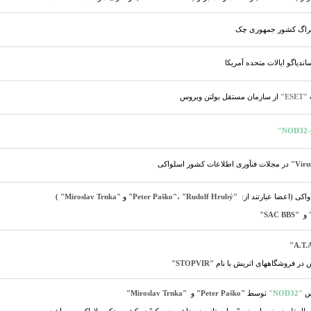
راگ کشور جمهوری چک
ندیاگو ایالات متحده آمریکا
"ESET"
از سازمان مستقل بولتن ویروس
در مجلات فنآوری اطلاعات کشور اسلواکی
کی (اعضا عبارتند از:
"Peter Paško"
"Rudolf Hrubý"
،
و
"Miroslav Trnka"
)
و
"SAC BBS"
 در فروشگاههای اتریش با نام
"STOPVIR"
وس
"NOD32"
توسط
"Peter Paško"
و
"Miroslav Trnka"