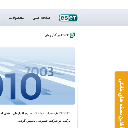
پاکسازی،ویروس کش،پروانه بهره برداری،نماینده،انحصاری،نمایندگی،آنتی ویروس،ویروس،امنیت،ایست،ضد ویروس،فایروال،ناد32،ناد 32،نود 32،نود32،اسمارت،برترین ضد ویروس،امنیت،حفاظت،ورم،جاسوس افزار،دیواره آتش,یوزرنیم و پسورد نود,آپدیت جدید نود 32، یوزر و پسورد نود 32، پسورد نود 32، یوزرنیم و پسورد Nod32،یو
ESET در گذر زمان
"ESET"
ترکیب دو شرکت خصوصی تاسیس گردید.